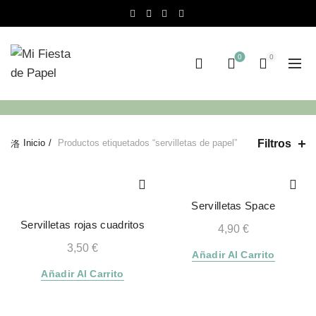
0
0
Filtros
Inicio
Productos etiquetados “servilletas de papel”
Servilletas Space
Servilletas rojas cuadritos
4,90
€
3,50
€
Añadir Al Carrito
Añadir Al Carrito