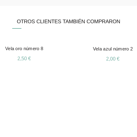
OTROS CLIENTES TAMBIÉN COMPRARON
Vela oro número 8
Vela azul número 2
2,50
€
2,00
€
Añadir Al Carrito
Añadir Al Carrito