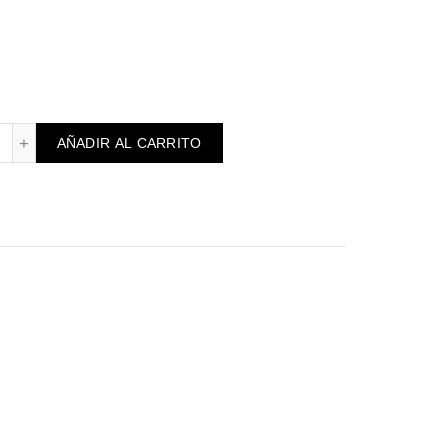
ela rosa número 8 cantidad
AÑADIR AL CARRITO