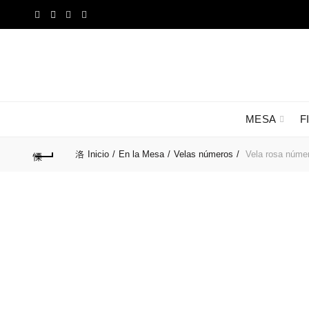
MESA
F
Inicio
En la Mesa
Velas números
Vela rosa núme