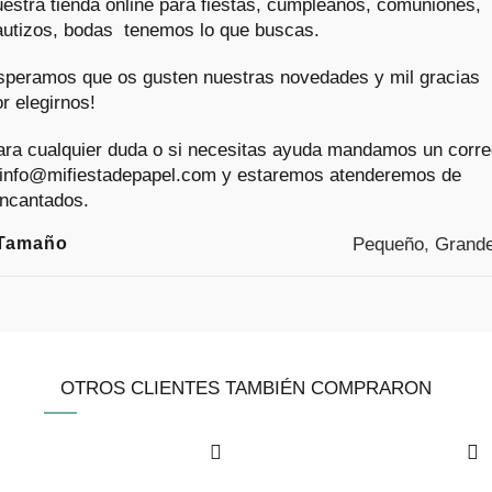
uestra
tienda online
para fiestas, cumpleaños, comuniones,
autizos, bodas tenemos lo que buscas.
speramos que os gusten nuestras novedades y mil gracias
r elegirnos!
ara cualquier duda o si necesitas ayuda mandamos un corr
 info@mifiestadepapel.com y estaremos atenderemos de
ncantados.
Tamaño
Pequeño
,
Grand
OTROS CLIENTES TAMBIÉN COMPRARON