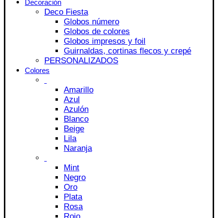
Decoración
Deco Fiesta
Globos número
Globos de colores
Globos impresos y foil
Guirnaldas, cortinas flecos y crepé
PERSONALIZADOS
Colores
Amarillo
Azul
Azulón
Blanco
Beige
Lila
Naranja
Mint
Negro
Oro
Plata
Rosa
Rojo