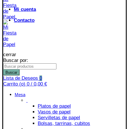
Mi cuenta
Contacto
cerrar
Buscar por:
Buscar
Lista de Deseos
0
Carrito (
o
)
0
/
0,00
€
Mesa
Platos de papel
Vasos de papel
Servilletas de papel
Bolsas, tarrinas, cubitos