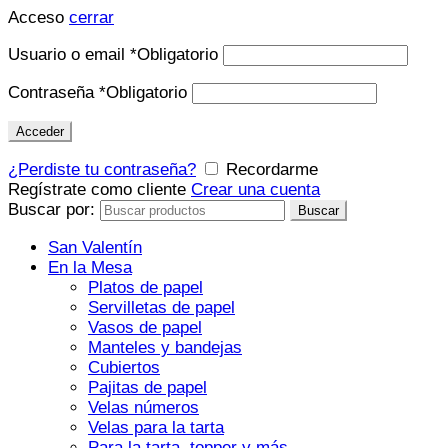
Acceso
cerrar
Usuario o email
*
Obligatorio
Contraseña
*
Obligatorio
Acceder
¿Perdiste tu contraseña?
Recordarme
Regístrate como cliente
Crear una cuenta
Buscar por:
Buscar
San Valentín
En la Mesa
Platos de papel
Servilletas de papel
Vasos de papel
Manteles y bandejas
Cubiertos
Pajitas de papel
Velas números
Velas para la tarta
Para la tarta, topper y más…