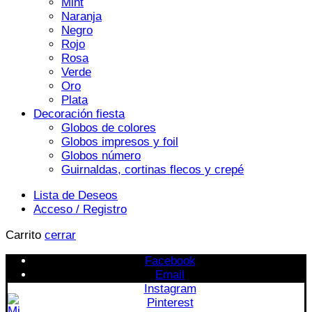
Mint
Naranja
Negro
Rojo
Rosa
Verde
Oro
Plata
Decoración fiesta
Globos de colores
Globos impresos y foil
Globos número
Guirnaldas, cortinas flecos y crepé
Lista de Deseos
Acceso / Registro
Carrito
cerrar
Facebook
Email
Instagram
Pinterest