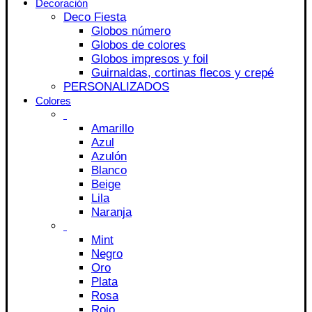
Decoración
Deco Fiesta
Globos número
Globos de colores
Globos impresos y foil
Guirnaldas, cortinas flecos y crepé
PERSONALIZADOS
Colores
Amarillo
Azul
Azulón
Blanco
Beige
Lila
Naranja
Mint
Negro
Oro
Plata
Rosa
Rojo