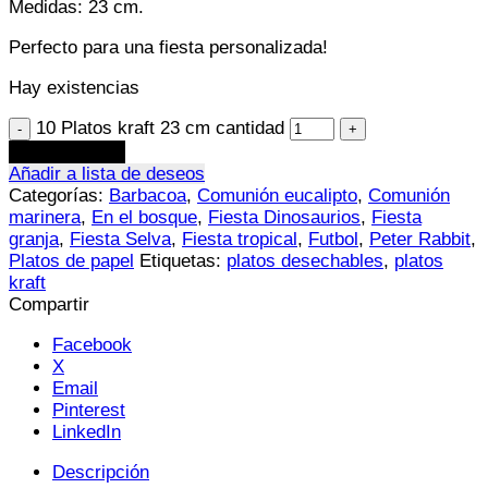
Medidas: 23 cm.
Perfecto para una fiesta personalizada!
Hay existencias
10 Platos kraft 23 cm cantidad
Añadir al carrito
Añadir a lista de deseos
Categorías:
Barbacoa
,
Comunión eucalipto
,
Comunión
marinera
,
En el bosque
,
Fiesta Dinosaurios
,
Fiesta
granja
,
Fiesta Selva
,
Fiesta tropical
,
Futbol
,
Peter Rabbit
,
Platos de papel
Etiquetas:
platos desechables
,
platos
kraft
Compartir
Facebook
X
Email
Pinterest
LinkedIn
Descripción