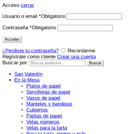
Acceso
cerrar
Usuario o email
*
Obligatorio
Contraseña
*
Obligatorio
Acceder
¿Perdiste tu contraseña?
Recordarme
Regístrate como cliente
Crear una cuenta
Buscar por:
Buscar
San Valentín
En la Mesa
Platos de papel
Servilletas de papel
Vasos de papel
Manteles y bandejas
Cubiertos
Pajitas de papel
Velas números
Velas para la tarta
Para la tarta, topper y más…