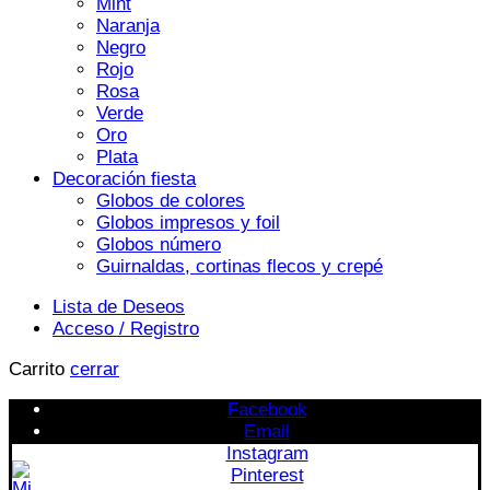
Mint
Naranja
Negro
Rojo
Rosa
Verde
Oro
Plata
Decoración fiesta
Globos de colores
Globos impresos y foil
Globos número
Guirnaldas, cortinas flecos y crepé
Lista de Deseos
Acceso / Registro
Carrito
cerrar
Facebook
Email
Instagram
Pinterest