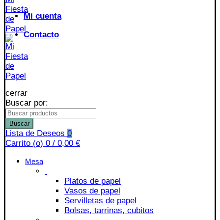
Mi cuenta
Contacto
cerrar
Buscar por:
Buscar
Lista de Deseos
0
Carrito (
o
)
0
/
0,00
€
Mesa
Platos de papel
Vasos de papel
Servilletas de papel
Bolsas, tarrinas, cubitos