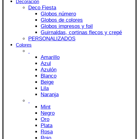
Decoración
Deco Fiesta
Globos número
Globos de colores
Globos impresos y foil
Guirnaldas, cortinas flecos y crepé
PERSONALIZADOS
Colores
Amarillo
Azul
Azulón
Blanco
Beige
Lila
Naranja
Mint
Negro
Oro
Plata
Rosa
Rojo