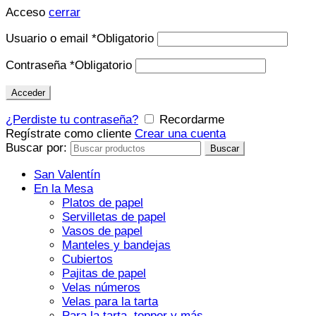
Acceso
cerrar
Usuario o email
*
Obligatorio
Contraseña
*
Obligatorio
Acceder
¿Perdiste tu contraseña?
Recordarme
Regístrate como cliente
Crear una cuenta
Buscar por:
Buscar
San Valentín
En la Mesa
Platos de papel
Servilletas de papel
Vasos de papel
Manteles y bandejas
Cubiertos
Pajitas de papel
Velas números
Velas para la tarta
Para la tarta, topper y más…