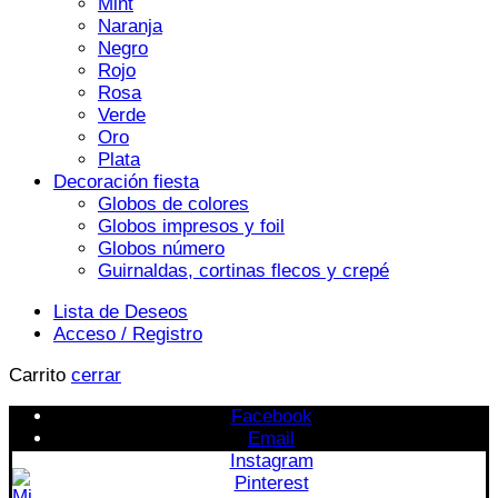
Mint
Naranja
Negro
Rojo
Rosa
Verde
Oro
Plata
Decoración fiesta
Globos de colores
Globos impresos y foil
Globos número
Guirnaldas, cortinas flecos y crepé
Lista de Deseos
Acceso / Registro
Carrito
cerrar
Facebook
Email
Instagram
Pinterest