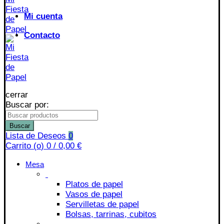
Mi cuenta
Contacto
cerrar
Buscar por:
Buscar
Lista de Deseos
0
Carrito (
o
)
0
/
0,00
€
Mesa
Platos de papel
Vasos de papel
Servilletas de papel
Bolsas, tarrinas, cubitos