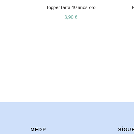
Topper tarta 40 años oro
3,90
€
Leer Más
MFDP
SÍGU