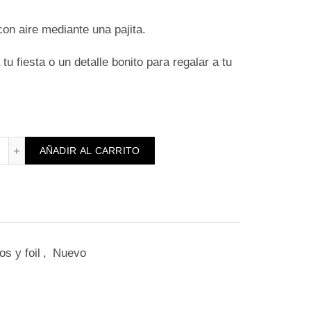
con aire mediante una pajita.
tu fiesta o un detalle bonito para regalar a tu
lobo flor cantidad
AÑADIR AL CARRITO
s y foil
,
Nuevo