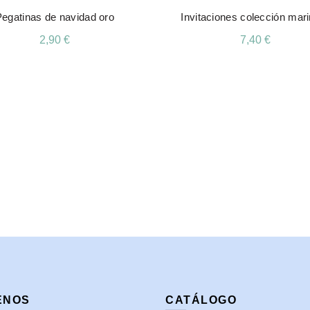
Pegatinas de navidad oro
Invitaciones colección mar
2,90
€
7,40
€
Añadir Al Carrito
Añadir Al Carrito
ENOS
CATÁLOGO