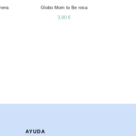
inera
Globo Mom to Be rosa
Pack
3,90
€
Añadir Al Carrito
AYUDA