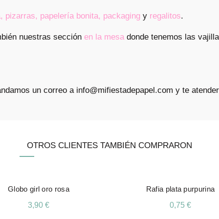
a
,
pizarras,
papelería bonita
,
packaging
y
regalitos
.
mbién nuestras sección
en la mesa
donde tenemos las vajilla
mandamos un correo a info@mifiestadepapel.com y te atend
OTROS CLIENTES TAMBIÉN COMPRARON
Globo girl oro rosa
Rafia plata purpurina
3,90
€
0,75
€
Añadir Al Carrito
Añadir Al Carrito