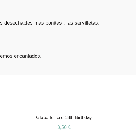
s desechables mas bonitas , las servilletas,
eremos encantados.
Globo foil oro 18th Birthday
3,50
€
Añadir Al Carrito